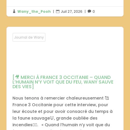
Wany_the_Pooh
|
Juil 27, 2026
|
0



Journal de Wany
[🎥 MERCI À FRANCE 3 OCCITANIE – QUAND
L’HUMAIN N’Y VOIT QUE DU FEU, WANY SAUVE
DES VIES]
Nous tenons à remercier chaleureusement 🥰
France 3 Occitanie pour cette interview, pour
leur écoute et pour avoir consacré du temps à
la faune sauvage🦊, grande oubliée des
incendies❤️‍🔥. « Quand l’humain n’y voit que du