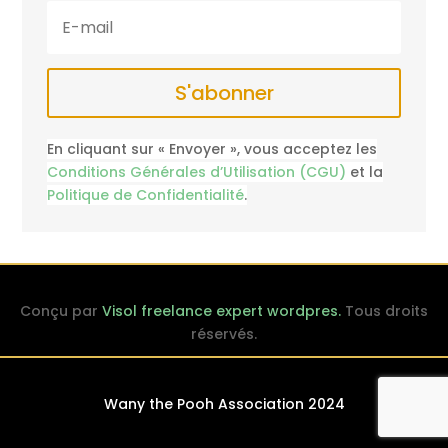
S'abonner
En cliquant sur « Envoyer », vous acceptez les
Conditions Générales d’Utilisation (CGU)
et la
Politique de Confidentialité
.
Conçu par
Visol freelance expert wordpres.
Tous droits
réservés.
Wany the Pooh Association 2024