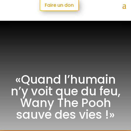
Faire un don
«Quand l’humain
n’y voit que du feu,
Wany The Pooh
sauve des vies !»