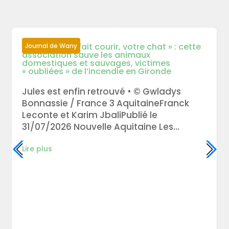
« Il nous aura fait courir, votre chat » : cette
Journal de Wany
association sauve les animaux
domestiques et sauvages, victimes
« oubliées » de l’incendie en Gironde
Jules est enfin retrouvé • © Gwladys
Bonnassie / France 3 AquitaineFranck
Leconte et Karim JbaliPublié le
31/07/2026 Nouvelle Aquitaine Les...
Lire plus