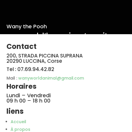
Wany the Pooh
« quand l’humain n’y voit que
du feu ! Wany sauve des vies »
Contact
200, STRADA PICCINA SUPRANA
20290 LUCCINA, Corse
Tel : 07.69.94.42.82
Mail :
wanyworldanimal@gmail.com
Horaires
Lundi – Vendredi
09 h 00 – 18 h 00
liens
Accueil
À propos