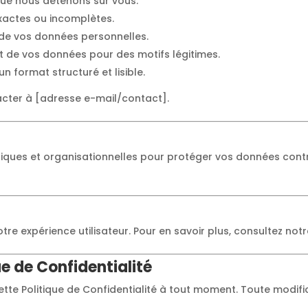
ue nous détenons sur vous.
xactes ou incomplètes.
de vos données personnelles.
 de vos données pour des motifs légitimes.
 format structuré et lisible.
tacter à [adresse e-mail/contact].
ques et organisationnelles pour protéger vos données contre
otre expérience utilisateur. Pour en savoir plus, consultez not
ue de Confidentialité
ette Politique de Confidentialité à tout moment. Toute modif