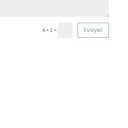
Evoyer
=
6 + 2