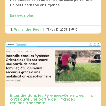
un petit hérisson en urgence...
En savoir plus
Wany_the_Pooh
|
Nov 17, 2025
|
0



Journal de Wany
Incendie dans les Pyrénées-Orientales _ Ils
ont sauvé une partie de – france3-
regions.franceinfo