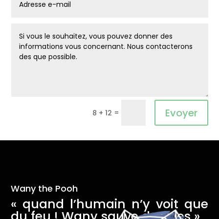
Alternative:
Evoyer
=
8 + 12
Wany the Pooh
« quand l’humain n’y voit que
du feu ! Wany sauve des vies »