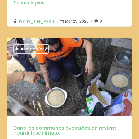
En savoir plus
Wany_the_Pooh
|
Mar 29, 2026
|
0



Journal de Wany
Dans les communes évacuées,on revient
nourrir lesanimaux