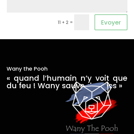
Alternative:
Evoyer
=
11 + 2
Wany the Pooh
« quand l’humain n’y voit que
du feu ! Wany sauve des vies »