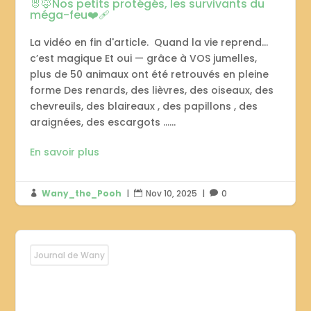
🐰🦊Nos petits protégés, les survivants du
méga-feu❤️‍🩹
La vidéo en fin d'article. Quand la vie reprend…
c’est magique Et oui — grâce à VOS jumelles,
plus de 50 animaux ont été retrouvés en pleine
forme Des renards, des lièvres, des oiseaux, des
chevreuils, des blaireaux , des papillons , des
araignées, des escargots …...
En savoir plus
Wany_the_Pooh
|
Nov 10, 2025
|
0



Journal de Wany