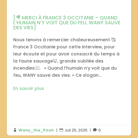
[🎥 MERCI À FRANCE 3 OCCITANIE – QUAND
L’HUMAIN N’Y VOIT QUE DU FEU, WANY SAUVE
DES VIES]
Nous tenons à remercier chaleureusement 🥰
France 3 Occitanie pour cette interview, pour
leur écoute et pour avoir consacré du temps à
la faune sauvage🦊, grande oubliée des
incendies❤️‍🔥. « Quand l’humain n’y voit que du
feu, WANY sauve des vies. » Ce slogan...
En savoir plus
Wany_the_Pooh
|
Juil 25, 2025
|
0


