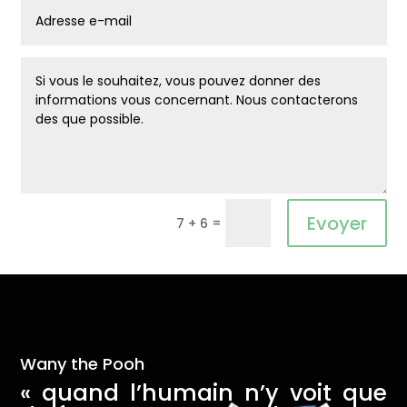
Alternative:
Evoyer
=
7 + 6
Wany the Pooh
« quand l’humain n’y voit que