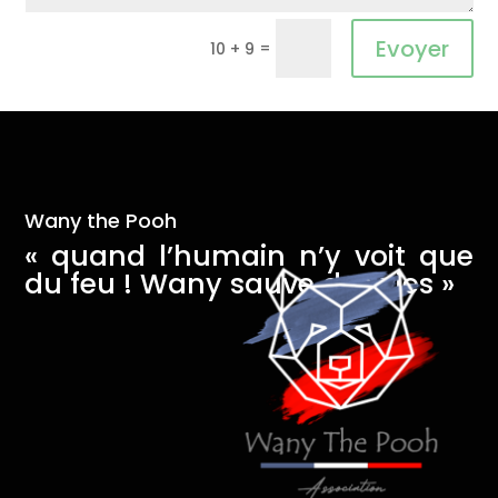
Alternative:
Evoyer
=
10 + 9
Wany the Pooh
« quand l’humain n’y voit que
du feu ! Wany sauve des vies »