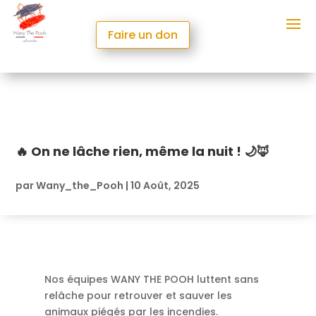
Faire un don
🔥 On ne lâche rien, même la nuit ! 🌙🦊
par
Wany_the_Pooh
|
10 Août, 2025
Nos équipes WANY THE POOH luttent sans
relâche pour retrouver et sauver les
animaux piégés par les incendies.