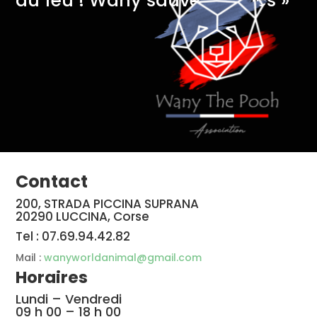
du feu ! Wany sauve des vies »
Contact
200, STRADA PICCINA SUPRANA
20290 LUCCINA, Corse
Tel : 07.69.94.42.82
Mail :
wanyworldanimal@gmail.com
Horaires
Lundi – Vendredi
09 h 00 – 18 h 00