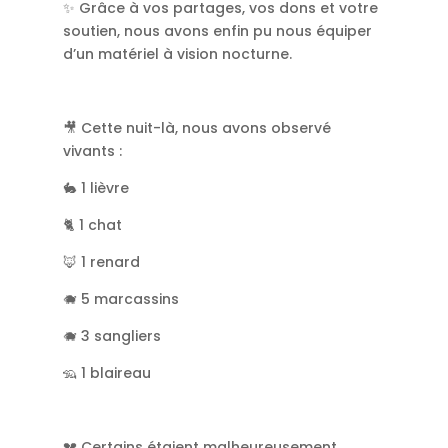
✨ Grâce à vos partages, vos dons et votre
soutien, nous avons enfin pu nous équiper
d’un matériel à vision nocturne.
🎥 Cette nuit-là, nous avons observé
vivants :
🐇 1 lièvre
🐈 1 chat
🦊 1 renard
🐗 5 marcassins
🐗 3 sangliers
🦡 1 blaireau
💔 Certains étaient malheureusement