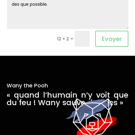
Alternative:
Evoyer
=
12 + 2
Wany the Pooh
« quand l’humain n’y voit que
du feu ! Wany sauve des vies »