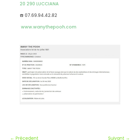
20 290 LUCCIANA
☎️ 07.69.94.42.82
www.wanythepooh.com
←
Précedent
Suivant
→